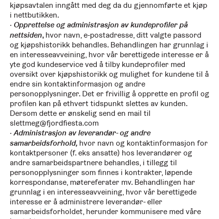
kjøpsavtalen inngått med deg da du gjennomførte et kjøp
i nettbutikken.
Opprettelse og administrasjon av kundeprofiler på
nettsiden
,
hvor navn, e-postadresse, ditt valgte passord
og kjøpshistorikk behandles. Behandlingen har grunnlag i
en interesseavveining, hvor vår berettigede interesse er å
yte god kundeservice ved å tilby kundeprofiler med
oversikt over kjøpshistorikk og mulighet for kundene til å
endre sin kontaktinformasjon og andre
personopplysninger. Det er frivillig å opprette en profil og
profilen kan på ethvert tidspunkt slettes av kunden.
Dersom dette er ønskelig send en mail til
slettmeg@fjordfiesta.com
Administrasjon av leverandør- og andre
samarbeidsforhold,
hvor navn og kontaktinformasjon for
kontaktpersoner (f. eks ansatte) hos leverandører og
andre samarbeidspartnere behandles, i tillegg til
personopplysninger som finnes i kontrakter, løpende
korrespondanse, møtereferater mv. Behandlingen har
grunnlag i en interesseavveining, hvor vår berettigede
interesse er å administrere leverandør- eller
samarbeidsforholdet, herunder kommunisere med våre