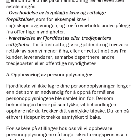
gjennomføre tiltak på din anmodning før en eventuell
avtale inngås.
Overholdelse av lovpålagte krav og rettslige
forpliktelser
, som for eksempel krav i
regnskapslovgivningen, og for å overholde andre pålegg
fra offentlige myndigheter.
Ivaretakelse av Fjordfiestas eller tredjeparters
rettigheter
, for å fastsette, gjøre gjeldende og forsvare
rettskrav som vi mener å ha, eller er rettet mot oss fra
kunder, leverandører, samarbeidspartnere, andre
tredjeparter eller offentlige myndigheter
3. Oppbevaring av personopplysninger
Fjordfiesta vil ikke lagre dine personopplysninger lenger
enn det som er nødvendig for å oppnå formålene
personopplysningene ble samlet inn for. Dersom
behandlingen beror på samtykke, vil behandlingen
opphøre når du trekker ditt samtykke tilbake. Du kan på
ethvert tidspunkt trekke samtykket tilbake.
For søkere på stillinger hos oss vil vi oppbevare
personopplysningene så lenge rekrutteringsprosessen