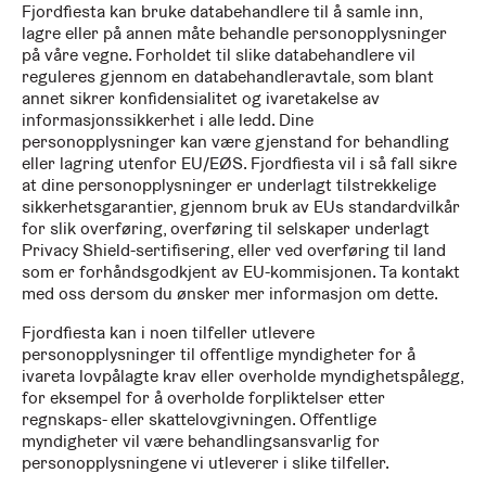
Fjordfiesta kan bruke databehandlere til å samle inn,
lagre eller på annen måte behandle personopplysninger
på våre vegne. Forholdet til slike databehandlere vil
reguleres gjennom en databehandleravtale, som blant
annet sikrer konfidensialitet og ivaretakelse av
informasjonssikkerhet i alle ledd. Dine
personopplysninger kan være gjenstand for behandling
eller lagring utenfor EU/EØS. Fjordfiesta vil i så fall sikre
at dine personopplysninger er underlagt tilstrekkelige
sikkerhetsgarantier, gjennom bruk av EUs standardvilkår
for slik overføring, overføring til selskaper underlagt
Privacy Shield-sertifisering, eller ved overføring til land
som er forhåndsgodkjent av EU-kommisjonen. Ta kontakt
med oss dersom du ønsker mer informasjon om dette.
Fjordfiesta kan i noen tilfeller utlevere
personopplysninger til offentlige myndigheter for å
ivareta lovpålagte krav eller overholde myndighetspålegg,
for eksempel for å overholde forpliktelser etter
regnskaps- eller skattelovgivningen. Offentlige
myndigheter vil være behandlingsansvarlig for
personopplysningene vi utleverer i slike tilfeller.