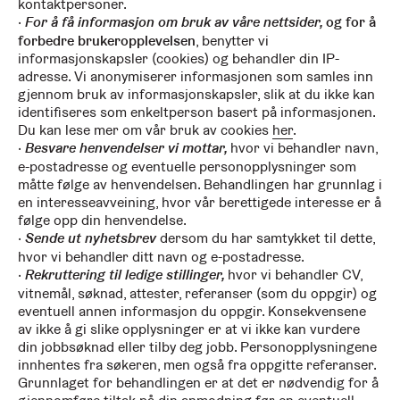
kontaktpersoner.
For å få informasjon om bruk av våre nettsider,
og for å
forbedre brukeropplevelsen
, benytter vi
informasjonskapsler (cookies) og behandler din IP-
adresse. Vi anonymiserer informasjonen som samles inn
gjennom bruk av informasjonskapsler, slik at du ikke kan
identifiseres som enkeltperson basert på informasjonen.
Du kan lese mer om vår bruk av cookies
her
.
Besvare henvendelser vi mottar,
hvor vi behandler navn,
e-postadresse og eventuelle personopplysninger som
måtte følge av henvendelsen. Behandlingen har grunnlag i
en interesseavveining, hvor vår berettigede interesse er å
følge opp din henvendelse.
Sende ut nyhetsbrev
dersom du har samtykket til dette,
hvor vi behandler ditt navn og e-postadresse.
Rekruttering til ledige stillinger,
hvor vi behandler CV,
vitnemål, søknad, attester, referanser (som du oppgir) og
eventuell annen informasjon du oppgir. Konsekvensene
av ikke å gi slike opplysninger er at vi ikke kan vurdere
din jobbsøknad eller tilby deg jobb. Personopplysningene
innhentes fra søkeren, men også fra oppgitte referanser.
Grunnlaget for behandlingen er at det er nødvendig for å