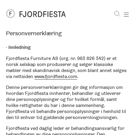
Shortcuts
Personvernerklæring
FjordFiesta
Furniture
innledning
Fjordfiesta Furniture AS (org. nr. 983 826 342) er et
norsk selskap som produserer og selger klassiske
møbler med skandinavisk design, som blant annet selges
via nettsiden
www.fjordfiesta.com
.
Denne personvernerklæringen gir deg informasjon om
hvordan Fjordfiesta innhenter, behandler og utleverer
dine personopplysninger og for hvilket formål, samt
hvilke rettigheter du har i denne sammenheng.
Fjordfiesta vil behandle personopplysninger i henhold til
den til enhver tid gjeldende personvernlovgivningen.
Fjordfiesta ved daglig leder er behandlingsansvarlig for
behandlingen av dine personopplysninger. Den