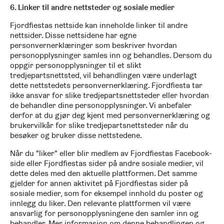
6. Linker til andre nettsteder og sosiale medier
Fjordfiestas nettside kan inneholde linker til andre
nettsider. Disse nettsidene har egne
personvernerklæringer som beskriver hvordan
personopplysninger samles inn og behandles. Dersom du
oppgir personopplysninger til et slikt
tredjepartsnettsted, vil behandlingen være underlagt
dette nettstedets personvernerklæring. Fjordfiesta tar
ikke ansvar for slike tredjepartsnettsteder eller hvordan
de behandler dine personopplysninger. Vi anbefaler
derfor at du gjør deg kjent med personvernerklæring og
brukervilkår for slike tredjepartsnettsteder når du
besøker og bruker disse nettstedene.
Når du "liker" eller blir medlem av Fjordfiestas Facebook-
side eller Fjordfiestas sider på andre sosiale medier, vil
dette deles med den aktuelle plattformen. Det samme
gjelder for annen aktivitet på Fjordfiestas sider på
sosiale medier, som for eksempel innhold du poster og
innlegg du liker. Den relevante plattformen vil være
ansvarlig for personopplysningene den samler inn og
behandler. Mer informasjon om denne behandlingen og